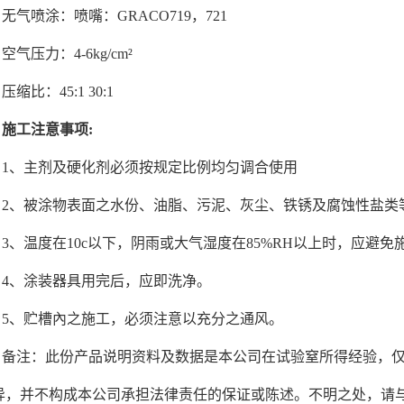
无气喷涂：喷嘴：GRACO719，721
空气压力：4-6kg/cm²
压缩比：45:1 30:1
施工注意事项:
1、主剂及硬化剂必须按规定比例均匀调合使用
2、被涂物表面之水份、油脂、污泥、灰尘、铁锈及腐蚀性盐类
3、温度在10c以下，阴雨或大气湿度在85%RH以上时，应避
4、涂装器具用完后，应即洗净。
5、贮槽內之施工，必须注意以充分之通风。
备注：此份产品说明资料及数据是本公司在试验窒所得经验，
异，并不构成本公司承担法律责任的保证或陈述。不明之处，请