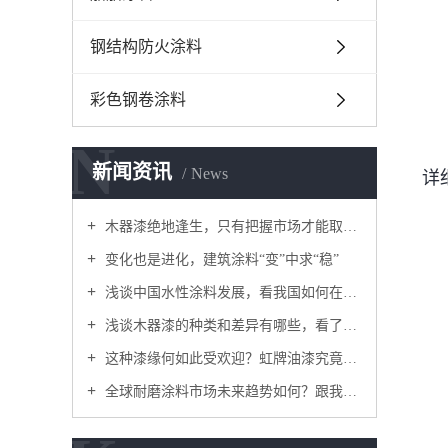
钢结构防火涂料
彩色钢卷涂料
N
新闻资讯
News
详
木器漆绝地逢生，只有把握市场才能取得胜利！
变化也是进化，建筑涂料“变”中求“稳”
浅谈中国水性涂料发展，看我国如何在水性涂料市场做大做强
浅谈木器漆的种类和差异有哪些，看了你就能分清
这种漆缘何如此受欢迎？虹牌油漆究竟有什么魅力成为发达国家建房选择？虹牌涂料厂家为您揭秘
全球耐磨涂料市场未来趋势如何？跟我来看一下吧