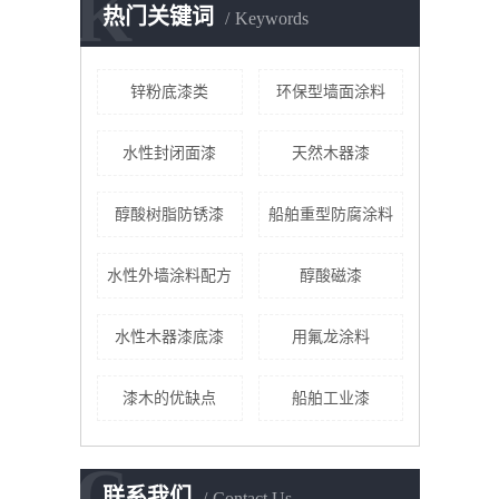
K
热门关键词
Keywords
锌粉底漆类
环保型墙面涂料
水性封闭面漆
天然木器漆
醇酸树脂防锈漆
船舶重型防腐涂料
水性外墙涂料配方
醇酸磁漆
水性木器漆底漆
用氟龙涂料
漆木的优缺点
船舶工业漆
C
联系我们
Contact Us