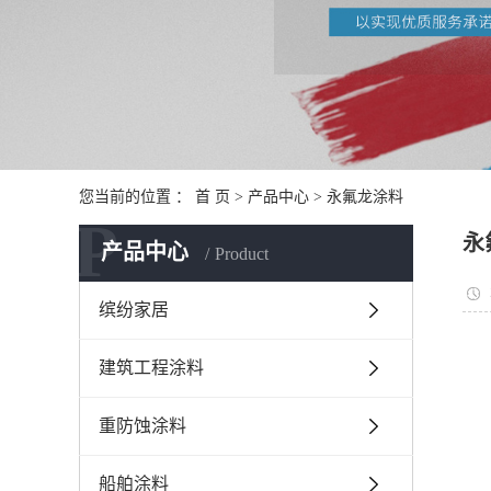
您当前的位置 ：
首 页
>
产品中心
>
永氟龙涂料
P
永
产品中心
Product
缤纷家居
建筑工程涂料
重防蚀涂料
船舶涂料