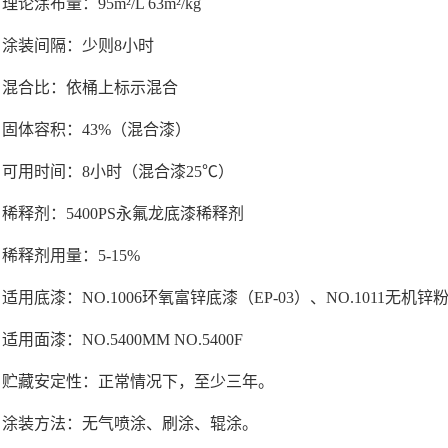
理论涂布量：95m²/L 63m²/kg
涂装间隔：少则8小时
混合比：依桶上标示混合
固体容积：43%（混合漆）
可用时间：8小时（混合漆25℃）
稀释剂：5400PS永氟龙底漆稀释剂
稀释剂用量：5-15%
适用底漆：NO.1006环氧富锌底漆（EP-03）、NO.1011无机锌粉
适用面漆：NO.5400MM NO.5400F
贮藏安定性：正常情况下，至少三年。
涂装方法：无气喷涂、刷涂、辊涂。