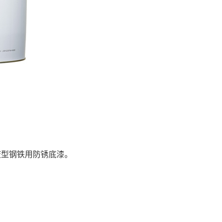
液型钢铁用防锈底漆。
。