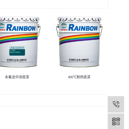
永氟龙中涂底漆
400℃耐热底漆
1