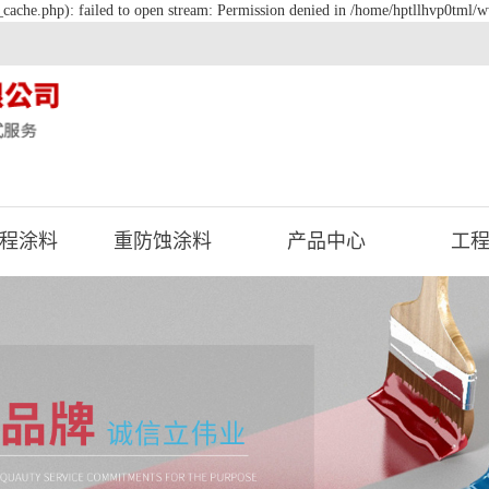
cache.php): failed to open stream: Permission denied in /home/hptllhvp0tml/w
程涂料
重防蚀涂料
产品中心
工