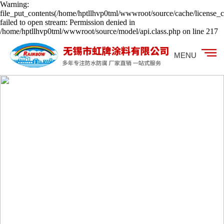
Warning:
file_put_contents(/home/hptllhvp0tml/wwwroot/source/cache/license_c
failed to open stream: Permission denied in
/home/hptllhvp0tml/wwwroot/source/model/api.class.php on line 217
MENU