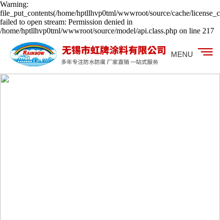
Warning:
file_put_contents(/home/hptllhvp0tml/wwwroot/source/cache/license_c
failed to open stream: Permission denied in
/home/hptllhvp0tml/wwwroot/source/model/api.class.php on line 217
MENU