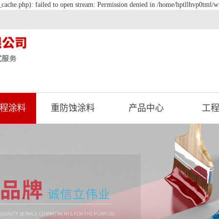
cache.php): failed to open stream: Permission denied in /home/hptllhvp0tml/w
程涂料
重防蚀涂料
产品中心
工