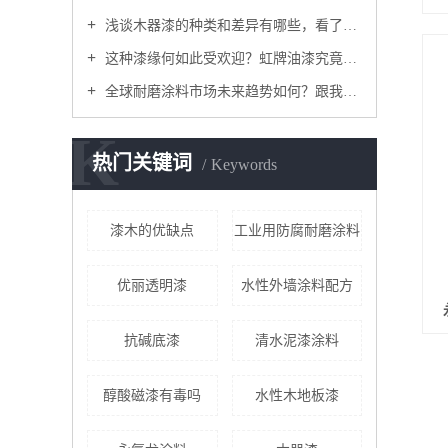
浅谈木器漆的种类和差异有哪些，看了你就能分清
这种漆缘何如此受欢迎？虹牌油漆究竟有什么魅力成为发达国家建房选择？虹牌涂料厂家为您揭秘
全球耐磨涂料市场未来趋势如何？跟我来看一下吧
K
热门关键词
Keywords
漆木的优缺点
工业用防腐耐磨涂料
优丽透明漆
水性外墙涂料配方
抗碱底漆
清水泥漆涂料
醇酸磁漆有毒吗
水性木地板漆