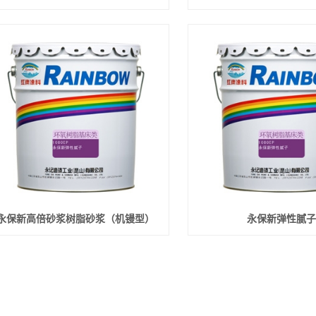
永保新高倍砂浆树脂砂浆（机镘型）
永保新弹性腻子