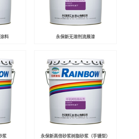
涂料
永保新无溶剂流展漆
砂浆
永保新高倍砂浆树脂砂浆（手镘型）