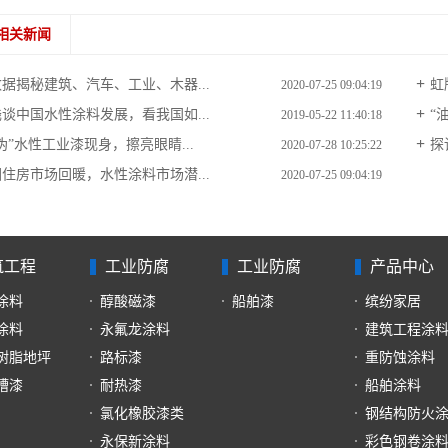
相关新闻
数据揭秘建筑、汽车、工业、木器...
虹
2020-07-25 09:04:19
浅谈中国水性涂料发展，看我国如...
“
2019-05-22 11:40:18
伪”水性工业漆现身，擦亮眼睛...
探
2020-07-28 10:25:22
因住房市场回暖，水性涂料市场潜...
2020-07-25 09:04:19
筑工程
工业防腐
工业防腐
产品中心
涂料
醇酸磁漆
船舶漆
缤纷家居
涂料
永氟龙涂料
建筑工程涂
树脂地坪
路标漆
重防蚀涂料
槽漆
耐热漆
船舶涂料
氯化橡胶漆类
钢结构防火
永保新涂料
彩色钢卷涂