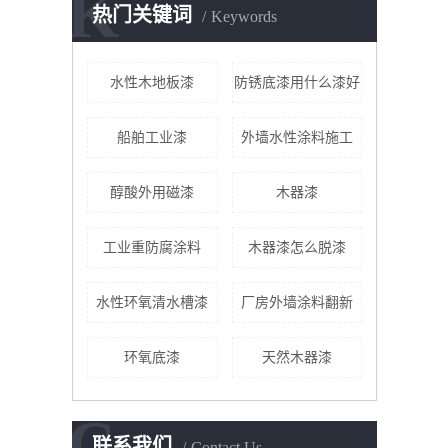
K
热门关键词
Keywords
水性木地板漆
防锈底漆用什么漆好
船舶工业漆
外墙水性涂料施工
醇酸外用磁漆
木器漆
工业重防腐涂料
木器漆怎么脱漆
水性环氧清水槽漆
厂房外墙涂料翻新
环氧底漆
天然木器漆
C
联系我们
Contact Us