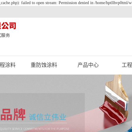
cache.php): failed to open stream: Permission denied in /home/hptllhvp0tml/w
程涂料
重防蚀涂料
产品中心
工