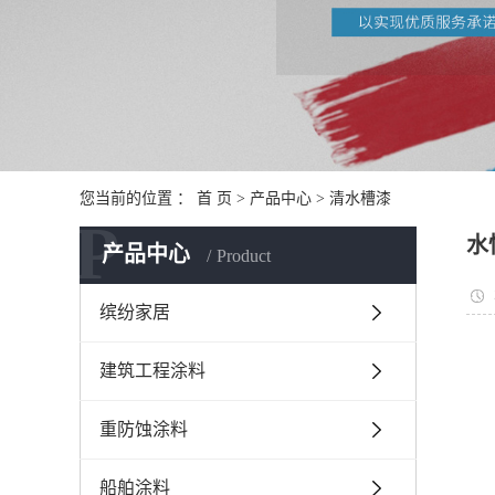
您当前的位置 ：
首 页
>
产品中心
>
清水槽漆
P
水
产品中心
Product
缤纷家居
建筑工程涂料
重防蚀涂料
船舶涂料