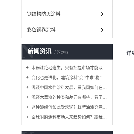
钢结构防火涂料
彩色钢卷涂料
N
新闻资讯
News
详
木器漆绝地逢生，只有把握市场才能取得胜利！
变化也是进化，建筑涂料“变”中求“稳”
浅谈中国水性涂料发展，看我国如何在水性涂料市场做大做强
浅谈木器漆的种类和差异有哪些，看了你就能分清
这种漆缘何如此受欢迎？虹牌油漆究竟有什么魅力成为发达国家建房选择？虹牌涂料厂家为您揭秘
全球耐磨涂料市场未来趋势如何？跟我来看一下吧