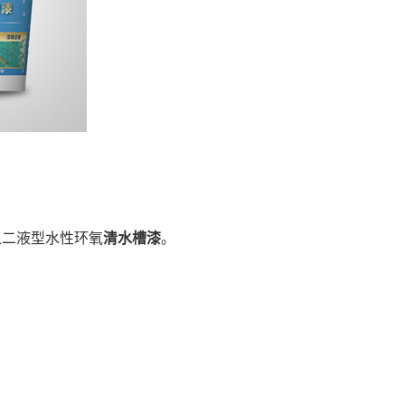
之二液型水性环氧
清水槽漆
。