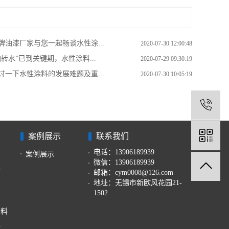
牌油漆厂家与您一起畅谈水性涂...
2020-07-30 12:00:48
油转水”已到关键期，水性涂料...
2020-07-29 09:30:19
讨一下水性涂料的发展难题及重...
2020-07-30 10:05:19
1
案例展示
联系我们
电话：13906189939
案例展示
微信：13906189939
料
邮箱：cym0008@126.com
地址：无锡市新欧风花园21-
1502
涂料
料