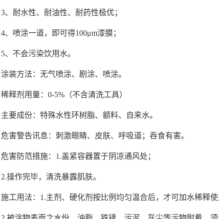
3、耐水性、耐油性、耐药性极优；
4、喷涂一道，即可得100μm漆膜；
5、不会污染饮用水。
涂装方法：无气喷涂、剧涂、喷涂。
稀释剂用量：0-5%（不含清洗工具）
主要成份：特殊水性环树脂、额料、自来水。
危害警告讯息：刺激眼睛、皮肤、呼吸道；吞食有害。
危害防范措施：1.盖紧容器置于阴凉通风处；
2.操作完毕，清洗暴露肌肤。
施工用法：1.主剂、硬化剂按比例均匀温合后，才可加水稀释使
2.被涂物表面之水份、油脂、铁锈、污泥、灰尘等污物附着，