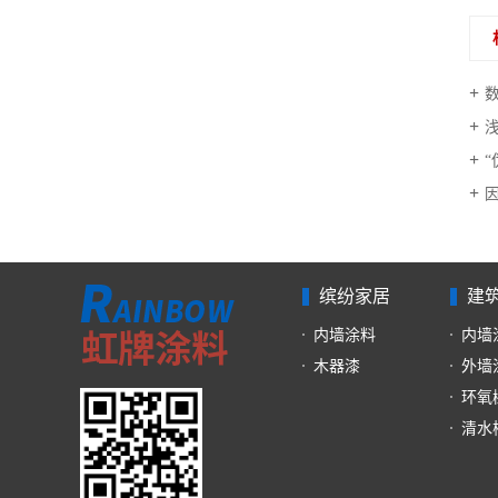
“
缤纷家居
建
内墙涂料
内墙
木器漆
外墙
环氧
清水