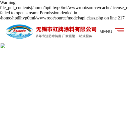
Warning:
file_put_contents(/home/hptllhvp0tml/wwwroot/source/cache/license_c
failed to open stream: Permission denied in
/home/hptllhvp0tml/wwwroot/source/model/api.class.php on line 217
MENU