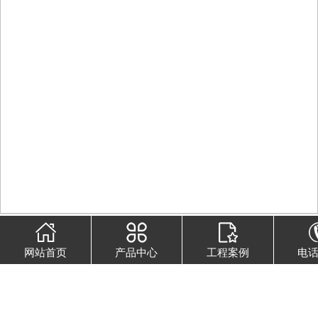
重防蚀涂料
-
醇酸树脂防锈漆
网站首页
产品中心
工程案例
电