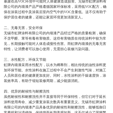
暴露在高VOC环境中可能对人体健康造成损害。无锡市虹牌涂料有
限公司的内墙漆产品严格遵循国家环保标准，采用低VOC配方，确
保在涂装过程中及涂装后室内空气中的VOC含量低。这不仅有助于
保护居住者的健康，还能让家居环境更加清新宜人。
二、无毒无害，安全环保
无锡市虹牌涂料有限公司的内墙漆产品经过严格的质量检测，确保
不含甲醛、苯等有毒有害物质。这些有害物质在传统涂料中较为常
见，长期接触可能对人体造成慢性伤害。而虹牌内墙漆的无毒无害
特性，让消费者可以放心使用，无需担心装修污染问题。
三、水性配方，环保又节能
虹牌内墙漆采用水性配方，以水为稀释剂，相比传统的油性涂料更
加环保节能。水性涂料在施工过程中不会产生刺激性气味，对施工
人员和居住者的健康更加友好。同时，水性涂料的干燥速度快，涂
装效率高，有助于缩短装修周期，减少能源消耗。
四、优异的耐候性与耐擦洗性
虽然耐候性和耐擦洗性并不直接等同于环保特性，但它们对于延长
涂料使用寿命、减少重复涂装次数具有重要意义。无锡市虹牌涂料
有限公司的内墙漆产品具备优异的耐候性和耐擦洗性，能够抵御日
常磨损和污渍侵蚀，保持墙面长期美观如新。这不仅减少了因频繁