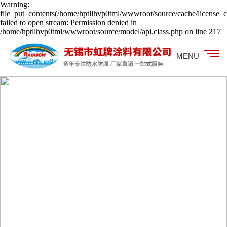
Warning:
file_put_contents(/home/hptllhvp0tml/wwwroot/source/cache/license_c
failed to open stream: Permission denied in
/home/hptllhvp0tml/wwwroot/source/model/api.class.php on line 217
MENU